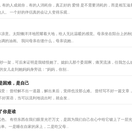
，有的人成就你，有的人消耗你，真正好的 爱情 是不需要消耗的，而是相互滋
人。 一个好的伴侣真的会让人变得乐观...
阵凉意。太阳懒洋洋地照耀着大地，给人无比温暖的感觉。母亲坐在阳台上的秋
调的油画。 我问母亲在缝什么，母亲说她...
大吵一架，可后来证明是我错怪她了。媳妇儿那个委屈啊，痛哭流涕，任我怎么
的女儿走到她妈妈身旁说：“妈妈，你别...
是困难，是自己
感受： 曾经解不出一道题，解出来后，觉得也没那么难。 曾经写不好一篇文章
不好英语，当可以流利地说出时，就会发...
了你是谁
底色。 有些东西在我们眼里光芒万丈，是因为我们自己在心中给它镀上了一层光
简单。一是睡在自家的床上，二是吃父母...