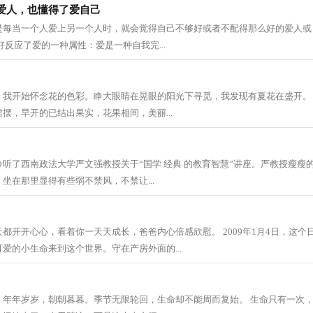
爱人，也懂得了爱自己
是每当一个人爱上另一个人时，就会觉得自己不够好或者不配得那么好的爱人或 
好反应了爱的一种属性：爱是一种自我完...
，我开始怀念花的色彩。睁大眼睛在晃眼的阳光下寻觅，我发现有夏花在盛开。
摆，早开的已结出果实，花果相间，美丽...
听了西南政法大学严文强教授关于“国学 经典 的教育智慧”讲座。严教授瘦瘦
坐在那里显得有些弱不禁风，不禁让...
都开开心心，看着你一天天成长，爸爸内心倍感欣慰。 2009年1月4日，这个
爱的小生命来到这个世界。守在产房外面的...
，年年岁岁，朝朝暮暮。季节无限轮回，生命却不能周而复始。 生命只有一次