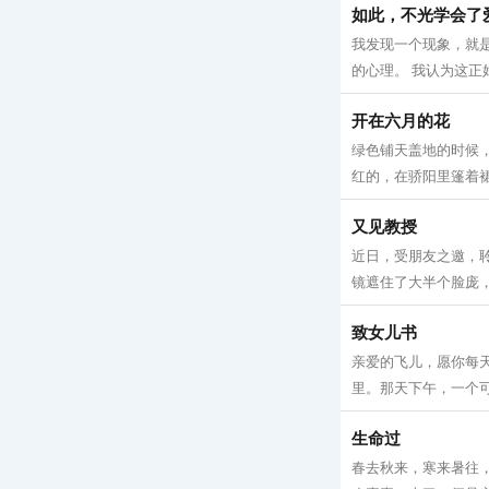
如此，不光学会了
我发现一个现象，就
的心理。 我认为这正
开在六月的花
绿色铺天盖地的时候
红的，在骄阳里篷着裙
又见教授
近日，受朋友之邀，聆
镜遮住了大半个脸庞，
致女儿书
亲爱的飞儿，愿你每天
里。那天下午，一个可
生命过
春去秋来，寒来暑往