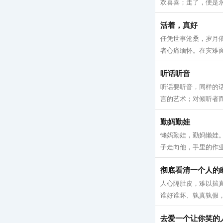
欢喜喜；走了，便是永
活着，真好
任凭世事沧桑，岁月依
者心痛缅怀。在灾难面
听话听音
听话要听音，同样的
言的艺术；对倾听者而
勤妈勤娃
懒妈勤娃，勤妈懒娃
子走向他，手里的作业
彻底看清一个人的
人心隔肚皮，难以揣
谁好谁坏、孰真孰假，
去爱一个让你笑的