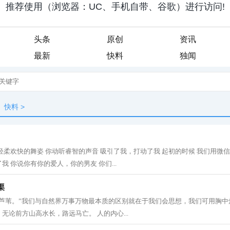
头条
原创
资讯
最新
快料
独闻
快料
>
轻柔欢快的舞姿 你动听睿智的声音 吸引了我，打动了我 起初的时候 我们用微
 你说你有你的爱人，你的男友 你们...
渠
的芦苇。”我们与自然界万事万物最本质的区别就在于我们会思想，我们可用胸中
无论前方山高水长，路远马亡。 人的内心...