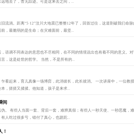
远地去了，杳无踪迹。可是这来去之间，...
旧流淌。距离“5·12”汶川大地震已整整12年了，回首过往，这道割破我们命
前，最脆弱的是生命；在灾难面前，最坚...
话，语调不同表达的意思也不尽相同，在不同的情境说出也有着不同的意义。对
言，这是处世的哲学。 当然，不是所有的...
。乍看起来，育儿真像一场博弈，此消彼长，此长彼消。 一次讲座中，一位教授
本，搓搓又揉揉。他知道，孩子是来求...
瞬间
真伪。 有些人当面一套、背后一套，难辨真假；有些人一秒天使、一秒恶魔，难
有人吃过很多亏，错付了真心，也蹉跎...
人！