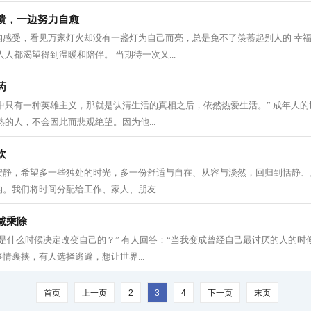
溃，一边努力自愈
的感受，看见万家灯火却没有一盏灯为自己而亮，总是免不了羡慕起别人的 幸福
人人都渴望得到温暖和陪伴。 当期待一次又...
药
活 中只有一种英雄主义，那就是认清生活的真相之后，依然热爱生活。” 成年人
熟的人，不会因此而悲观绝望。因为他...
欢
静，希望多一些独处的时光，多一份舒适与自在、从容与淡然，回归到恬静、质朴
。我们将时间分配给工作、家人、朋友...
减乘除
是什么时候决定改变自己的？” 有人回答：“当我变成曾经自己最讨厌的人的时候
情裹挟，有人选择逃避，想让世界...
首页
上一页
2
3
4
下一页
末页