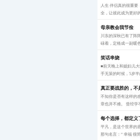
人生 伴侣真的很重要
全，让彼此成为更好的
母亲教会我节俭
川东的深秋已有了阵
碌着，定格成一副暖色
笑话串烧
■前天晚上和媳妇儿
手无策的时候，5岁半
真正要战胜的，不
不知你是否有这样的
章也并不难。 曾经学
每个选择，都定义
平凡，是这个世界的
那句名言：“ 幸福 很