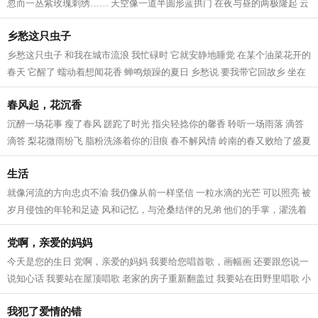
忽而一丛紫玫瑰刺绣…… 天空像一道半圆形蓝拱门 在夜与昼的两极隆起 云
朵衔着光线，白兰鸽般穿梭 胡同...
乡愁这只虫子
乡愁这只虫子 和我在城市流浪 我忙碌时 它就安静地睡觉 在某个油菜花开的
春天 它醒了 蠕动着想闻花香 蝉鸣烦躁的夏日 乡愁说 要我带它回故乡 坐在
吊脚楼前听雨 微凉的秋夜 我为虫...
春风起，花沉香
沉醉一场花事 瘦了春风 蹉跎了时光 指尖轻捻你的馨香 聆听一场雨落 滴答
滴答 梨花微雨纷飞 脂粉洗涤着你的泪痕 春不解风情 岭南的春又败给了盛夏
梨花不语 傲立于北国之春 风乍起...
生活
就像河流的方向忠贞不渝 我仍像从前一样坚信 一粒水滴的光芒 可以照亮 被
岁月侵蚀的年轮和足迹 风和记忆，与沧桑结伴的兄弟 他们的手掌，濯洗着
蒙尘的灵魂 让飞翔的血液投进火焰...
党啊，亲爱的妈妈
今天是您的生日 党啊，亲爱的妈妈 我要给您唱首歌，画幅画 还要跟您说一
说知心话 我要站在屋顶唱歌 老家的房子重新翻盖过 我要站在田野里唱歌 小
麦已经丰收，玉米正在拔节 我要...
我犯了爱情的错