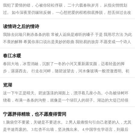
我犯了爱情的错， 心被你轻松俘获， 二十六载春秋岁月， 从指尖悄悄划
过。 如今深夜里仍辗转反侧， 一心想把爱的桎梏彻底挣脱， 想丢掉过去改
变自我， 深陷在直线思考爱情的世界...
读情诗之后的情诗
我除去比喻只剩赤条条的歌 常被人诟病是难听的嗓子 于是 我用尽方法 为此
不畏的解释 希翼你亲口说出是美妙的歌曲 我轻易的放弃 不愿变成一个诗人
不愿变成一个歌唱家 也不愿再用...
春江水暖
春回大地，冰雪消融，沉默了一冬的小河又重新露笑颜，迈着轻盈的脚
步，潺潺西去。 行走在河畔，随碧波望去，河水像玻璃一般澄澈透明。初
春的小河还很羞涩，游春的人还没有开始...
览湖
这一下午正是晴天。碧波荡漾的湖面上，漂浮着几座小岛。小岛被绿树环
绕着，布满一条条的沟壑，就像是一个绿巨人的胡子。湖边的大堤已经很
旧了，年久失修，一块块深褐色的砖石...
宁愿胖得精致，也不愿瘦得雷同
1.脑袋空不要紧，关键是不要进水。 2.男人最痛恨勾引自己老婆的人，尤其
是半途而废的。 3.红杏不出墙，坚决拽出来。 4.中国学生学语言，到最后