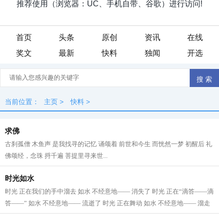
首页
头条
原创
资讯
在线
奖文
最新
快料
独闻
开选
当前位置：
主页
>
快料
>
求佛
古刹孤僧 木鱼声 是我找寻的记忆 诵颂着 前世和今生 而恍然一梦 初醒后 礼
佛颂经，念珠 捋千遍 菩提里寻来世...
时光如水
时光 正在我们的手中溜去 如水 不经意地—— 消失了 时光 正在“滴答——滴
答——” 如水 不经意地—— 流逝了 时光 正在舞动 如水 不经意地—— 溜走
了 时光 无影无踪 如水 消逝极...