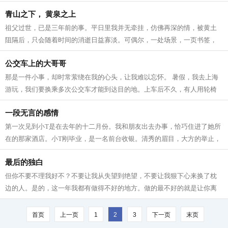
不会听不会说不会写，不会质疑。...
青山之下， 黄泉之上
祖父过世，已是三年前的事。平日里我并无牵挂，仿佛再深的情，被黄土
阻隔后，只会随着时间的消逝日益寡淡。可偶尔，一处场景，一页书签，
一声相像的咳嗽，一个高大的躯干，便...
公交车上的大哥哥
那是一件小事，却时常萦绕在我的心头，让我难以忘怀。 暑假，我去上海
游玩，我们要换乘多次公交车才能到达目的地。上车后不久，有人用轮椅
抬上来了一位老人，他满头银发，身体...
一段无言的感情
第一次见到小T是在去年的十二月份。我和朋友出去办事，恰巧住进了她所
在的那家酒店。小T刚毕业，是一名前台收银。清秀的眉目，大方的举止，
无不散发着青春的美丽！阳光热情，...
最后的独白
但你不要不理我好不？不要让我从失望到绝望，不要让我狠下心来换了枕
边的人。是的，这一年我都有做得不好的地方。做的最不好的就是让你离
开。哥跟我说过，要好好努力工作，可...
首页
上一页
1
2
3
下一页
末页