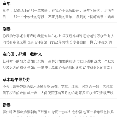
童年
童年， 就像纸上的那一笔黑墨， 在我心中无法散去， 童年的回忆， 历历在
目…… 那一个个欢快的背影， 不正是我的童年。 爬到树上摘叮当果； 猫着
腰在小河里捉鱼； 在金黄的麦田...
别春
你我的故事还未开启时 我把你挂在心上 昼夜翘首期盼 思念越过万水千山 人
间总有春色无疆 也有若许苦酒 你我坐落两端 分享各自的一樽 几许清欢 调
和着你我 春风一再吹上头 我们在...
在心田，躬耕一截时光
芒种时节的阳光 是如此炽热 一身挥汗如雨的躬耕 与秋日硕果 达成一个默契
沙漠远方的梅林 是如此干渴 季风吹散心头的那团迷雾 幻变成命运的甘霖 让
人生得到浇灌 日历纸片的翻转...
草木端午最芬芳
今天，那些带露的草木纷纷起身 菖蒲、艾草、江离、宿莽 念一遍，唇齿就
留下岁月的余韵 喊一声，人间便回荡着五月的约定 汨罗江水清又清 映天映
地映古映今 清风明月里放歌 渔父的...
新春
屏住呼吸 眼瞅春潮朝地平线涌来 忽而一款粉红色纱裙 忽而一袭嫩绿色披风