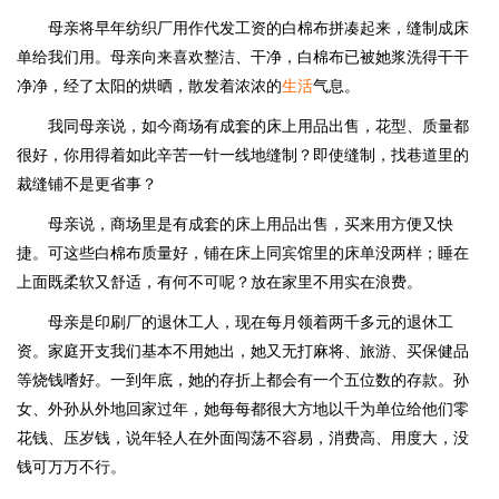
母亲将早年纺织厂用作代发工资的白棉布拼凑起来，缝制成床
单给我们用。母亲向来喜欢整洁、干净，白棉布已被她浆洗得干干
净净，经了太阳的烘晒，散发着浓浓的
生活
气息。
我同母亲说，如今商场有成套的床上用品出售，花型、质量都
很好，你用得着如此辛苦一针一线地缝制？即使缝制，找巷道里的
裁缝铺不是更省事？
母亲说，商场里是有成套的床上用品出售，买来用方便又快
捷。可这些白棉布质量好，铺在床上同宾馆里的床单没两样；睡在
上面既柔软又舒适，有何不可呢？放在家里不用实在浪费。
母亲是印刷厂的退休工人，现在每月领着两千多元的退休工
资。家庭开支我们基本不用她出，她又无打麻将、旅游、买保健品
等烧钱嗜好。一到年底，她的存折上都会有一个五位数的存款。孙
女、外孙从外地回家过年，她每每都很大方地以千为单位给他们零
花钱、压岁钱，说年轻人在外面闯荡不容易，消费高、用度大，没
钱可万万不行。