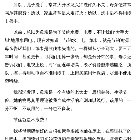
所以，儿子洗手，常常大开水龙头冲洗许久不关，母亲便常常
喝斥其浪费；所以，家里常常是人走灯灭；所以，洗手后不得用纸
巾擦手。
以前，总以为母亲是为了节约水费、电费，不让我们“大手大
脚”地用水用电，现在才知道，节约水、电、纸巾，就是节约资源！
母亲告诉我们，纸巾是砍伐木头造的。一棵树从小长到大，要三五
年时间，甚至更长；可我们用掉一张纸，却是分分钟的事。母亲还
告诉我们，电视上说，海平面逐年增高，淡水资源越来越匮乏！所
以，擦手得用毛巾而不准用纸巾，上街买菜用环保袋，尽量不使用
塑料袋。
我渐渐发现，母亲是一个有钱的老太太，思想奢侈、生活节
俭。她的物尽其用理论被我当成生活的准则加以践行。该用的，一
分不抠；不该用的，一分也不多花。
节俭就是不浪费！
我将母亲缝制好的白棉布床单虔诚地铺在床上，在整理抹平的
过程中，指间流过阳光的暖流和母亲智慧生活的熨贴。尽管它与我