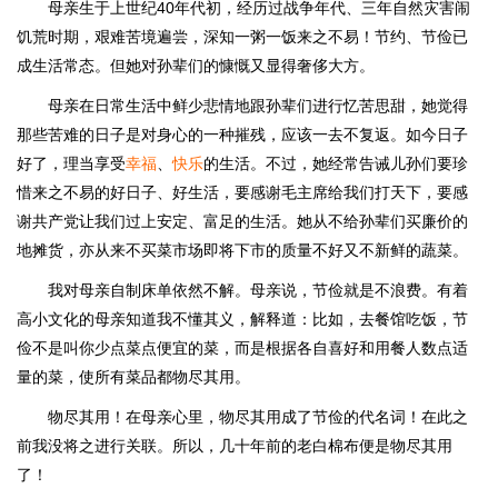
母亲生于上世纪40年代初，经历过战争年代、三年自然灾害闹
饥荒时期，艰难苦境遍尝，深知一粥一饭来之不易！节约、节俭已
成生活常态。但她对孙辈们的慷慨又显得奢侈大方。
母亲在日常生活中鲜少悲情地跟孙辈们进行忆苦思甜，她觉得
那些苦难的日子是对身心的一种摧残，应该一去不复返。如今日子
好了，理当享受
幸福
、
快乐
的生活。不过，她经常告诫儿孙们要珍
惜来之不易的好日子、好生活，要感谢毛主席给我们打天下，要感
谢共产党让我们过上安定、富足的生活。她从不给孙辈们买廉价的
地摊货，亦从来不买菜市场即将下市的质量不好又不新鲜的蔬菜。
我对母亲自制床单依然不解。母亲说，节俭就是不浪费。有着
高小文化的母亲知道我不懂其义，解释道：比如，去餐馆吃饭，节
俭不是叫你少点菜点便宜的菜，而是根据各自喜好和用餐人数点适
量的菜，使所有菜品都物尽其用。
物尽其用！在母亲心里，物尽其用成了节俭的代名词！在此之
前我没将之进行关联。所以，几十年前的老白棉布便是物尽其用
了！