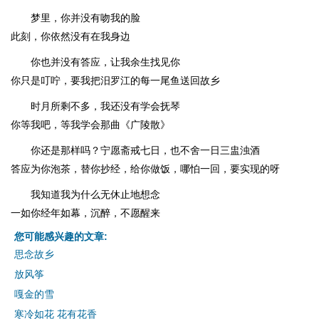
梦里，你并没有吻我的脸
此刻，你依然没有在我身边
你也并没有答应，让我余生找见你
你只是叮咛，要我把汨罗江的每一尾鱼送回故乡
时月所剩不多，我还没有学会抚琴
你等我吧，等我学会那曲《广陵散》
你还是那样吗？宁愿斋戒七日，也不舍一日三盅浊酒
答应为你泡茶，替你抄经，给你做饭，哪怕一回，要实现的呀
我知道我为什么无休止地想念
一如你经年如幕，沉醉，不愿醒来
您可能感兴趣的文章:
思念故乡
放风筝
嘎金的雪
寒冷如花 花有花香