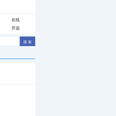
在线
开选