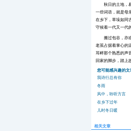
秋日的土地，
一些词语，就是母
在乡下，草垛如同
守候着一代又一代
搬过包谷，亦
老茧占据着掌心的
耳畔那个熟悉的声
回家的脚步，踏上
您可能感兴趣的文
我诗行总有你
冬雨
风中，聆听方言
在乡下过年
儿时冬日暖
相关文章