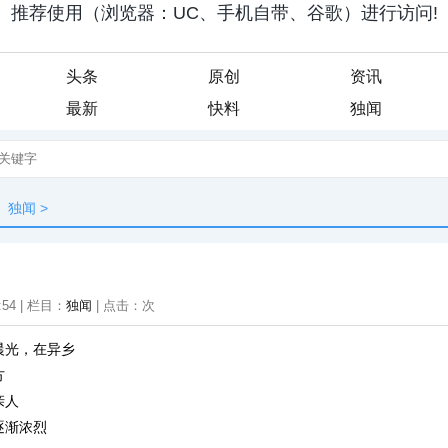
头条
原创
资讯
最新
快料
独闻
独闻
>
:54 | 栏目：
独闻
| 点击：
次
晨光，在异乡
方
亲人
逐渐浓烈