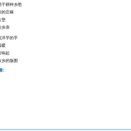
易于耕种乡愁
亲的庄稼
古堡
的乡亲
或洋芋的手
温暖
音响起
故乡的版图
章: