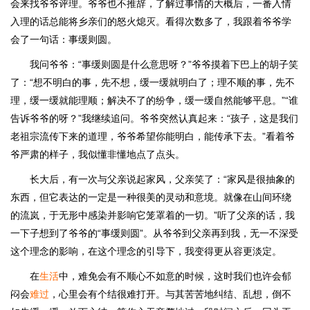
会来找爷爷评理。爷爷也不推辞，了解过事情的大概后，一番入情
入理的话总能将乡亲们的怒火熄灭。看得次数多了，我跟着爷爷学
会了一句话：事缓则圆。
我问爷爷：“事缓则圆是什么意思呀？”爷爷摸着下巴上的胡子笑
了：“想不明白的事，先不想，缓一缓就明白了；理不顺的事，先不
理，缓一缓就能理顺；解决不了的纷争，缓一缓自然能够平息。”“谁
告诉爷爷的呀？”我继续追问。爷爷突然认真起来：“孩子，这是我们
老祖宗流传下来的道理，爷爷希望你能明白，能传承下去。”看着爷
爷严肃的样子，我似懂非懂地点了点头。
长大后，有一次与父亲说起家风，父亲笑了：“家风是很抽象的
东西，但它表达的一定是一种很美的灵动和意境。就像在山间环绕
的流岚，于无形中感染并影响它笼罩着的一切。”听了父亲的话，我
一下子想到了爷爷的“事缓则圆”。从爷爷到父亲再到我，无一不深受
这个理念的影响，在这个理念的引导下，我变得更从容更淡定。
在
生活
中，难免会有不顺心不如意的时候，这时我们也许会郁
闷会
难过
，心里会有个结很难打开。与其苦苦地纠结、乱想，倒不