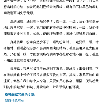
如先缓一缓，放下心结。等你心无旁骛地过一段时间之后，回头再
想当时的心结，会发现此刻已经云淡风轻，所有的不快早已随着时
间流逝而消失于无形。
遇到困难、遇到理不顺的事情，缓一缓。一缓，我们便能更好
地让思考沉淀；一缓，我们便能有更多缓冲的时间；一缓，我们便
能积蓄更多的力量。如此，便能理顺事情，困难也能够迎刃而解。
身处俗世，纷争自然少不了，遇到纷争时，一定要缓一缓。针
锋相对、睚眦必报必然不会得到圆满的结局，甚至会引来更大的麻
烦。只有缓一缓，才能发现所有的纷争都是那么地不值一提，甚至
不用处理就能自然地平息。
很庆幸，我从爷爷那里传承到了家风，那就是：事缓则圆。它
在潜移默化中带给了我很多很多宝贵的东西。其实，家风正如山间
流岚，氤氲在我们每个人身边，只要你用心体会、领悟，便能感受
到其中的魅力和影响，并营造出一片和谐美好的环境。
您可能感兴趣的文章:
我诗行总有你