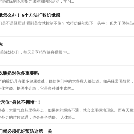
业教练的跑步指导课程和约跑活动，学习...
饿怎么办！ 6个方法打败饥饿感
们是不是经历过 看到美食就控制不住？ 饿得仿佛能吃下一头牛！ 但为了保持苗
你
我关注姊妹刊，每天分享精彩健身视频 ☜...
吃酸奶对你多重要吗
生产的酸奶具有很多健康益处，确信你们中的大多数人都知道。如果经常喝酸奶
化容颜。据医生介绍，它是多种维生素的...
穴位“身体不拥堵”！
越盛，大量气血从里往外走，如果你的经络不通，就会出现拥堵现象。而春天疏
外走的时候疏通，也会事半功倍。 人体经...
们就必须把好预防这第一关