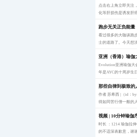
点击右上角立即关注
化等肝损伤是诱发肝癌
跑步无关正负能量
看过很多的大咖谈跑
士的道路了。今天想浅
亚洲（香港）瑜伽
Evolution亚洲
年是AYC的十周岁生日
那些自律到极致的
作者 苏希西 |（id：
得如同苦行僧一般的人
视频 | 10分钟
时长 ：1214 瑜
的不适深表歉意，谢谢大