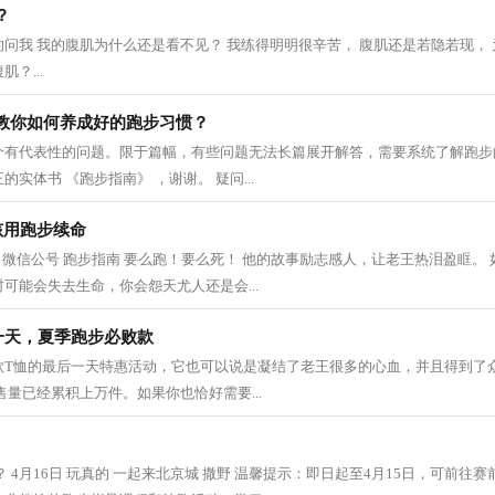
？
问我 我的腹肌为什么还是看不见？ 我练得明明很辛苦， 腹肌还是若隐若现， 
？...
教你如何养成好的跑步习惯？
个有代表性的问题。限于篇幅，有些问题无法长篇展开解答，需要系统了解跑步
实体书 《跑步指南》 ，谢谢。 疑问...
孩用跑步续命
 | 微信公号 跑步指南 要么跑！要么死！ 他的故事励志感人，让老王热泪盈眶。
可能会失去生命，你会怨天尤人还是会...
一天，夏季跑步必败款
款T恤的最后一天特惠活动，它也可以说是凝结了老王很多的心血，并且得到了
售量已经累积上万件。如果你也恰好需要...
 4月16日 玩真的 一起来北京城 撒野 温馨提示：即日起至4月15日，可前往