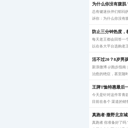
为什么你没有腹肌
总有健迷伙伴们郁闷的
诉你：为什么你没有腹肌
防止三分钟热度，
每天老王都会回答一
以在各大平台选购老王的
活不过20？8岁男
新浪微博 @跑步指南
治愈的绝症，甚至随时
王牌T恤特惠最后
今天是针对这件常青
目前在各个 渠道的销
真跑者·撒野北京城
真跑者 你准备好了吗？