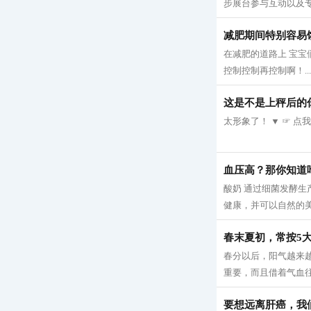
步展台参与互动以及专
减肥期间特别容易
在减肥的道路上 宝宝
控制控制再控制啊！...
这是不是上秤后的
太形象了！ ▼ ☞ 点
血压高？那你知道
酸奶 通过细菌发酵
健康，并可以自然的美
春末夏初，常按5大
春分以后，阳气越来
重要，而且借着气血往
要想远离肝癌，我