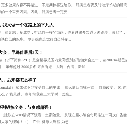
，更多健康内容不再错过，不定期惊喜送给你。 肝病患者要及时治疗长期的肝
的一个重要因素。因此，肝病患者一定要...
，我只做一个在路上的平凡人
步，多励志，多成功，打鸡血一样的激昂；也看过很多普通人谈跑步，减肥了，
谈自己的跑步。 刚开始也会觉得自己特别...
大会，早鸟价最后3天！
瑜伽大会 （以下简称AYC）是全世界范围内最高级别的瑜伽大会之一，自2007年起已
。 每年超过 3000多名 来自香港、大陆、台湾、新加...
人，后来都怎么样了
bysunxixi） 如果你不能接受自己的平庸， 那么请从自律开始， 自我改变。 0
么？ 我见过。 多年前我在上大学时，曾给...
瑜伽序列锻炼全身，节奏感超强！
伽拉伸 （建议在WIFI情况下观看，土豪随意） 从现在起小编会每周推送一两次广
家的理解！：） -广告- 健康大课程 为您...