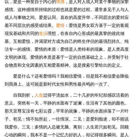
以，爱是一种发自于内心的
情感
，是人对人或人对某个事物的深挚
感情。这种感情所持续的过程也就是爱的过程。通常多见于人与人
或人与事物之间。爱是认同、喜欢的高度升华，不同层次的爱对应
着不同层次的感受或结果。
爱情
：爱情是男女双方基于一定的客观
现实基础和共同的
生活
理想，在各自内心形成的最真挚的彼此倾
慕、互相爱悦，并渴望对方成为自己的终生伴侣的最强烈持久、纯
洁专一的感情。爱情的本质：爱情是人类特有的现象。是人类高度
文明的体现。爱情的本质是基于一定的自然基础之上，并受制于社
会物质和文化因素的互相爱慕精神。这是搜索引擎给出的定义。
爱是什么？还有爱情吗？我相信爱情，但是我不相信爱会降临
到我身上。这可能是新时代女性和男性最共鸣的一次了。
自我剖析，
人生
过得平淡如水，二十几岁的年纪却感叹活着的
意义。突然有一天，平静的水面有了波澜，生活有了其他的颜色。
那天至尊宝没有七彩云霞，平常的就像，平静的水面掉落了一片叶
子。初见：情不知所起，一往情深。二见：是爱到痴迷，却不能说
我爱你。三见：多情的人总被无脑。离别：人生若只如初见。回顾
心动的瞬间，我本不是一个记忆力好的人，却记得很多瞬间。是人