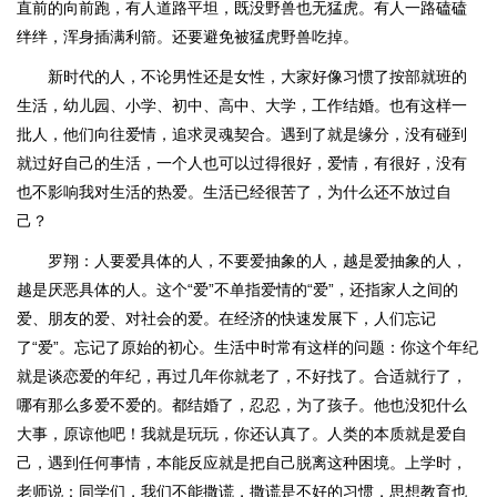
直前的向前跑，有人道路平坦，既没野兽也无猛虎。有人一路磕磕
绊绊，浑身插满利箭。还要避免被猛虎野兽吃掉。
新时代的人，不论男性还是女性，大家好像习惯了按部就班的
生活，幼儿园、小学、初中、高中、大学，工作结婚。也有这样一
批人，他们向往爱情，追求灵魂契合。遇到了就是缘分，没有碰到
就过好自己的生活，一个人也可以过得很好，爱情，有很好，没有
也不影响我对生活的热爱。生活已经很苦了，为什么还不放过自
己？
罗翔：人要爱具体的人，不要爱抽象的人，越是爱抽象的人，
越是厌恶具体的人。这个“爱”不单指爱情的“爱”，还指家人之间的
爱、朋友的爱、对社会的爱。在经济的快速发展下，人们忘记
了“爱”。忘记了原始的初心。生活中时常有这样的问题：你这个年纪
就是谈恋爱的年纪，再过几年你就老了，不好找了。合适就行了，
哪有那么多爱不爱的。都结婚了，忍忍，为了孩子。他也没犯什么
大事，原谅他吧！我就是玩玩，你还认真了。人类的本质就是爱自
己，遇到任何事情，本能反应就是把自己脱离这种困境。上学时，
老师说：同学们，我们不能撒谎，撒谎是不好的习惯，思想教育也