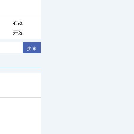
在线
开选