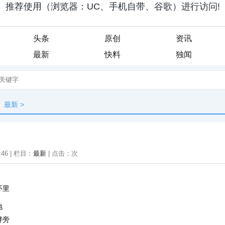
头条
原创
资讯
最新
快料
独闻
最新
>
:46 | 栏目：
最新
| 点击：
次
怀里
地
畔旁