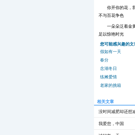
你开你的花，
不与百花争色
一朵朵泛着金
足以惊艳时光
您可能感兴趣的文
假如有一天
春分
念湖冬日
练摊爱情
老家的挑箱
相关文章
没时间减肥却还想
我爱您，中国