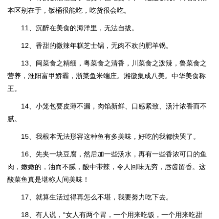
本区别在于，饭桶很能吃，吃货很会吃。
11、沉醉在美食的海洋里，无法自拔。
12、香甜的微辣年糕芝士锅，无肉不欢的肥羊锅。
13、闽菜食之精细，粤菜食之清香，川菜食之泼辣，鲁菜食之
营养，淮阳富甲娇霸，浙菜鱼米端庄。湘徽集成八美。中华美食称
王。
14、小笼包要皮薄不漏，肉馅新鲜、口感紧致、汤汁浓香而不
腻。
15、我根本无法形容这种鱼有多美味，好吃的我都快哭了。
16、先夹一块豆腐，然后加一些汤水，再有一些香浓可口的鱼
肉，嫩嫩的，油而不腻，酸中带辣，令人回味无穷，唇齿留香。这
酸菜鱼真是堪称人间美味！
17、就算生活过得再怎么不堪，我要努力吃下去。
18、有人说，“女人有两个胃，一个用来吃饭，一个用来吃甜