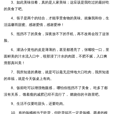
3、如此美味佳肴，真的是人家美味；这应该是我吃过的最好吃
的美食了吧。
4、筷子是两个的结合，才能享受食物的美味。就像我和你，生
活温馨而甜蜜。感谢爱情，感谢爱神！
5、抵挡不了的美食，深夜放不下的手机，再不改将会毁了这张
脸。
6、灌汤小笼包的皮是薄薄的，甚至都透亮了，张嘴咬一口，里
面鲜美的汁水流入口中，咬那浸了汁水的肉团，不肥不腻，入口爽
滑那真叫美！
7、我所知道的勇敢，就是可以毫无忌惮地大口吃肉，我所知道
的幸福，就是今天饭桌上有肉。
8、饭前吃可以增强饱腹感， 哪怕你抵挡不了美食， 吃多了都
没有关系， 饿着瘦的减肥已经不流行了， 燃烧你的卡路里吧。
9、生活不仅要吃甜头，还要吃肉。
10、有的饭桶相当于吃货，但吃货却不一定是饭桶。两者的根