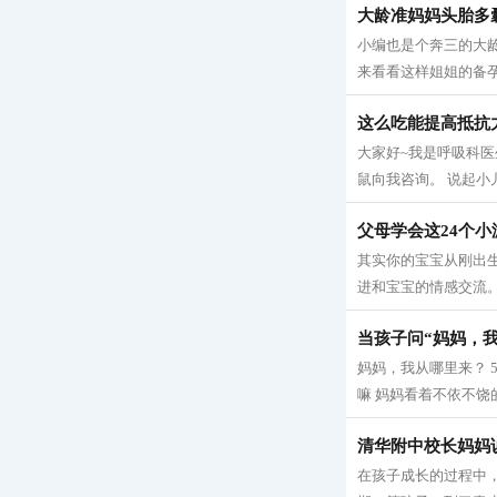
大龄准妈妈头胎多
小编也是个奔三的大
来看看这样姐姐的备孕心
这么吃能提高抵抗
大家好~我是呼吸科医
鼠向我咨询。 说起小
父母学会这24个
其实你的宝宝从刚出
进和宝宝的情感交流。
当孩子问“妈妈，
妈妈，我从哪里来？ 
嘛 妈妈看着不依不饶
清华附中校长妈妈
在孩子成长的过程中