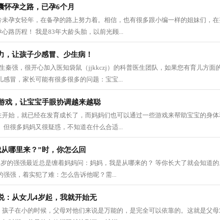
囊怀孕之路，已孕6个月
龄未孕女轻年，在备孕的路上努力着。相信，也有很多跟小编一样的姐妹们，在
路历程！ 我是83年大龄头胎，以前光顾...
力，让孩子少感冒、少生病！
生秦强，很开心加入医知袋鼠（jjkkczj）的科普医生团队，如果您有育儿方
儿感冒，家长可能有很多很多的问题：宝宝...
小游戏，让宝宝手眼协调越来越聪
生开始，就已经在发育成长了，而妈妈们也可以通过一些游戏来帮助宝宝的身体
 但很多妈妈又很疑惑，不知道在什么合适...
我从哪里来？”时，你怎么回
5岁的强强最近总是缠着妈妈问：妈妈，我是从哪来的？ 等你长大了就会知道的
的强强，着实犯了难：怎么告诉他呢？需...
说：从女儿4岁起，我就开始无
，孩子在小的时候，父母对他们来说是万能的，是完全可以依靠的。这就是父母