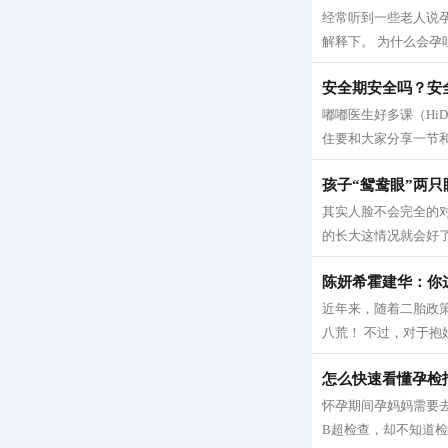
经常听到一些老人说
解释下。 为什么会孕吐
安全期安全吗？安
嘟嘟医生好多课（Hi
住要和大家分享一节和
孩子“鸳鸯眼”两
其实人脸不会完全的
的长大这情况就会好了
陈妍希霍建华：你
近年来，随着二胎政
八荒！ 不过，对于抱
怎么快速看懂孕检
怀孕期间孕妈妈需要
B超检查，却不知道检