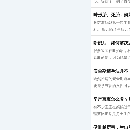
期。等孩子一到了青少
畸形胎、死胎，妈
多数准妈妈第一次生
利。 胎儿畸形是胎儿
断奶后，如何解决
很多宝宝在断奶后，
始断的奶，因为也是纯
安全期避孕法并不
既然所谓的安全期避
要避孕节育的女性可以参
早产宝宝怎么养？
有不少宝宝在妈妈肚
理要比正常足月出生的
孕吐越厉害，生出