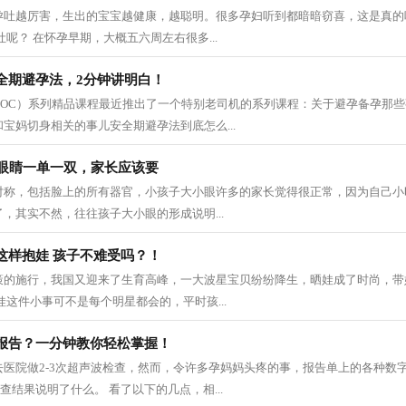
孕吐越厉害，生出的宝宝越健康，越聪明。很多孕妇听到都暗暗窃喜，这是真的
呢？ 在怀孕早期，大概五六周左右很多...
全期避孕法，2分钟讲明白！
DOC）系列精品课程最近推出了一个特别老司机的系列课程：关于避孕备孕那
宝妈切身相关的事儿安全期避孕法到底怎么...
只眼睛一单一双，家长应该要
对称，包括脸上的所有器官，小孩子大小眼许多的家长觉得很正常，因为自己小
，其实不然，往往孩子大小眼的形成说明...
这样抱娃 孩子不难受吗？！
策的施行，我国又迎来了生育高峰，一大波星宝贝纷纷降生，晒娃成了时尚，带
娃这件小事可不是每个明星都会的，平时孩...
报告？一分钟教你轻松掌握！
去医院做2-3次超声波检查，然而，令许多孕妈妈头疼的事，报告单上的各种数
查结果说明了什么。 看了以下的几点，相...