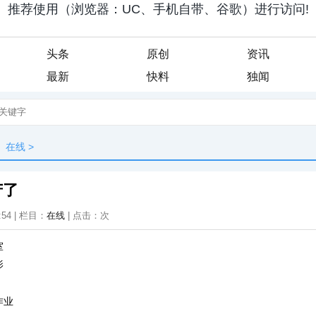
头条
原创
资讯
最新
快料
独闻
在线
>
苦了
:54 | 栏目：
在线
| 点击：
次
室
影
作业