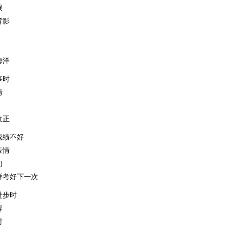
候
背影
海洋
事时
情
改正
成绩不好
表情
们
样考好下一次
进步时
容
时