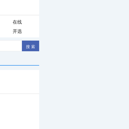
在线
开选