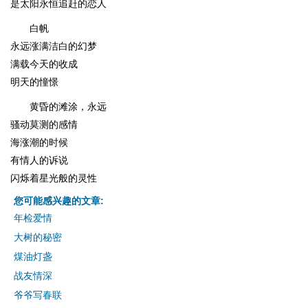
是太阳永恒追赶的恋人
白帆
永远涨满洁白的幻梦
满载今天的收成
明天的憧憬
黄昏的滩涂，永远
骚动莫测的感情
海涨潮的时候
有情人的诉说
闪烁着星光般的灵性
您可能感兴趣的文章:
年检爱情
大树的秘密
煤油灯盏
战友情深
爷爷写春联