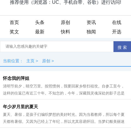
首页
头条
原创
资讯
在线
奖文
最新
快料
独闻
开选
当前位置：
主页
>
原创
>
怀念我的萍姐
清明节前夕，睛空万里。按照惯例，我要回家乡祭扫祖坟。自参工至今，
这样的往返已有近三十年。不知怎的，今年，深藏我灵魂深处的影子总是
浮现眼前。 我的姐姐萍，四十四年前正...
年少岁月里的夏天
夏天、暑假，是孩子们编织梦想的美好时光。因为当着教师，所以每个夏
天都有暑假。又因为已经上了年纪，所以尤其容易怀旧。当梦幻般美丽迷
人的夏天到来的时候，我时常会回想四...