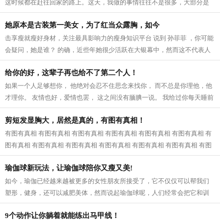
这时候都在赶往回家的路上。这天，我做的事情往往不是很多，大部分是
帮父亲矫正灯笼挂的高了还是低了，对...
她原本是古装第一美女，为了红当众露胸，如今
击享瘦就瘦好身材，关注最具影响力的瘦身知识平台 说到 孙菲菲 ，你可能
会疑问，她是谁？ 的确，近些年她很少活跃在大银幕中，然而这不代表人
们就一定会遗忘她。 她那双会说话的...
给你的好，这辈子再也给不了第二个人！
如果一个人足够想你， 他绝对会忍不住思念来找你， 而不总是你理他，他
才理你。 友情也好，爱情也罢， 这之间没有腼腆一说。 我给过你每天睡前
跟你说晚安， 亲爱的你， 我再也给...
剪短发显胸大，居然是真的，有图有真相！
有图有真相 有图有真相 有图有真相 有图有真相 有图有真相 有图有真相 有
图有真相 有图有真相 有图有真相 有图有真相 有图有真相 有图有真相 有图
有真相...
瑜伽球新玩法，让瑜伽球陪你又瘦又美!
如今，瑜伽已经越来越被更多的女性朋友所接受了，它不仅仅可以帮我们
塑形，健身，还可以减肥美体，然而说起瑜伽球呢，人们经常会把它和训
练身体平衡的辅助工具划上等号，不可...
9个动作让你躺着就能练出马甲线！