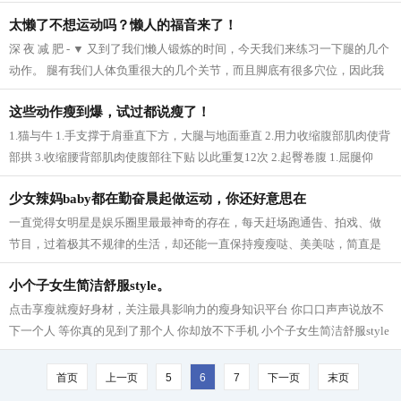
之效。 2、芝麻 芝麻它的亚麻仁油酸可以...
太懒了不想运动吗？懒人的福音来了！
深 夜 减 肥 - ▼ 又到了我们懒人锻炼的时间，今天我们来练习一下腿的几个
动作。 腿有我们人体负重很大的几个关节，而且脚底有很多穴位，因此我
们要多锻炼我们的脚，促进血液循...
这些动作瘦到爆，试过都说瘦了！
1.猫与牛 1.手支撑于肩垂直下方，大腿与地面垂直 2.用力收缩腹部肌肉使背
部拱 3.收缩腰背部肌肉使腹部往下贴 以此重复12次 2.起臀卷腹 1.屈腿仰
卧，臂部发力使骨盆后倾并稍微抬离地...
少女辣妈baby都在勤奋晨起做运动，你还好意思在
一直觉得女明星是娱乐圈里最最神奇的存在，每天赶场跑通告、拍戏、做
节目，过着极其不规律的生活，却还能一直保持瘦瘦哒、美美哒，简直是
羡慕死我们这些凡人啦~老天爷爷太不公...
小个子女生简洁舒服style。
点击享瘦就瘦好身材，关注最具影响力的瘦身知识平台 你口口声声说放不
下一个人 等你真的见到了那个人 你却放不下手机 小个子女生简洁舒服style
模特身高159CM 165cm半熟女生的轻熟小性...
首页
上一页
5
6
7
下一页
末页