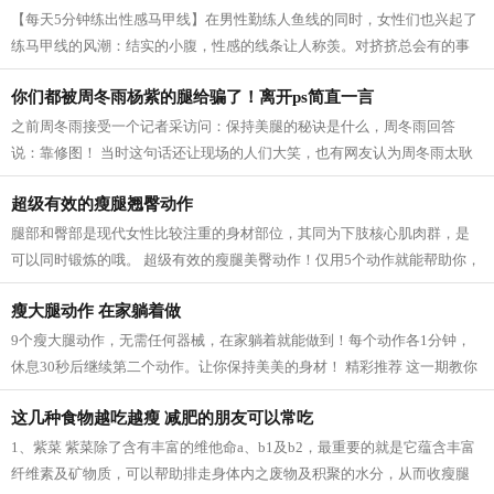
【每天5分钟练出性感马甲线】在男性勤练人鱼线的同时，女性们也兴起了
练马甲线的风潮：结实的小腹，性感的线条让人称羡。对挤挤总会有的事
业线，拥有马甲线的女性呈现的体态更...
你们都被周冬雨杨紫的腿给骗了！离开ps简直一言
之前周冬雨接受一个记者采访问：保持美腿的秘诀是什么，周冬雨回答
说：靠修图！ 当时这句话还让现场的人们大笑，也有网友认为周冬雨太耿
直，然而，看了一些没有后期修的图片之...
超级有效的瘦腿翘臀动作
腿部和臀部是现代女性比较注重的身材部位，其同为下肢核心肌肉群，是
可以同时锻炼的哦。 超级有效的瘦腿美臀动作！仅用5个动作就能帮助你，
瘦出性感美腿，同时还塑造紧致翘臀...
瘦大腿动作 在家躺着做
9个瘦大腿动作，无需任何器械，在家躺着就能做到！每个动作各1分钟，
休息30秒后继续第二个动作。让你保持美美的身材！ 精彩推荐 这一期教你
祛斑祛痘 春天，如何护肤效果最好？跟...
这几种食物越吃越瘦 减肥的朋友可以常吃
1、紫菜 紫菜除了含有丰富的维他命a、b1及b2，最重要的就是它蕴含丰富
纤维素及矿物质，可以帮助排走身体内之废物及积聚的水分，从而收瘦腿