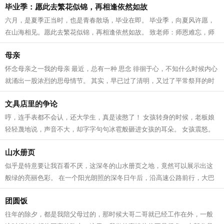
毕业季：愿此去繁花似锦，再相逢依然如故
六月，是夏季正当时，也是青春散场，毕业在即。 毕业季，向夏风许愿，
在山海相见。愿此去繁花似锦，再相逢依然如故。 致老师：师恩难忘，师
情永存 曾经，青春期的我们，有太多...
母亲
怀念母亲之一我的母亲 最近，总有一种 思念 徘徊于心，不知什么时候内心
就涌出一股浓烈的思母情节。 其实，早已过了清明，又过了平常祭拜的时
间，还避开了那熙熙攘攘的人群。产...
文具店里的争论
哼，连手表都不会认，还大学生，真是读憨了！ 女孩转身的时候，老板娘
轻轻蔑地说，声音不大，却字字句句冰雹般砸进女孩的耳朵。 女孩震怒。
你说什么？瞧不起我是不是？你有啥...
山水册页
似乎是特意要让我百看不厌，这深冬的山水册页之地，竟然可以展示出这
般绿的亮丽色彩。 在一个阳光朗照的深冬日午后，沿高速公路前行，大巴
车一进入册亨境内，那一碧如洗的天空...
团圆饭
往年的除夕，都是我陪父母过的，那时候大哥二哥就已经工作在外，一般