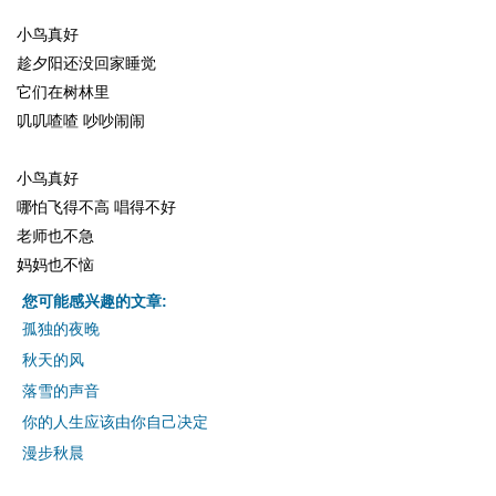
小鸟真好
趁夕阳还没回家睡觉
它们在树林里
叽叽喳喳 吵吵闹闹
小鸟真好
哪怕飞得不高 唱得不好
老师也不急
妈妈也不恼
您可能感兴趣的文章:
孤独的夜晚
秋天的风
落雪的声音
你的人生应该由你自己决定
漫步秋晨