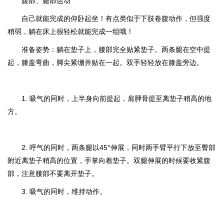
腹部、腿部运动
自己就能完成的仰卧起坐！有点类似于下肢卷腹动作，但强度
稍弱，躺在床上很轻松就能完成一组哦！
准备姿势：
躺在垫子上，腰部完全贴紧垫子。两条腿在空中提
起，膝盖弯曲，脚尖紧绷并贴在一起。双手轻轻放在膝盖旁边。
1. 吸气的同时，上半身向前提起，肩胛骨提至离垫子稍高的地
方。
2. 呼气的同时，两条腿以45°伸展，同时两手臂平行下放至臀部
附近离垫子稍高的位置，手掌向着垫子。双腿伸展的时候要收紧腹
部，注意腰部不要离开垫子。
3. 吸气的同时，维持动作。