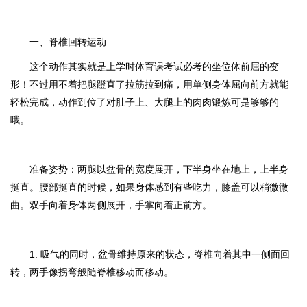
一、
脊椎回转运动
这个动作其实就是上学时体育课考试必考的坐位体前屈的变
形！不过用不着把腿蹬直了拉筋拉到痛，用单侧身体屈向前方就能
轻松完成，动作到位了对肚子上、大腿上的肉肉锻炼可是够够的
哦。
准备姿势：
两腿以盆骨的宽度展开，下半身坐在地上，上半身
挺直。腰部挺直的时候，如果身体感到有些吃力，膝盖可以稍微微
曲。双手向着身体两侧展开，手掌向着正前方。
1. 吸气的同时，盆骨维持原来的状态，脊椎向着其中一侧面回
转，两手像拐弯般随脊椎移动而移动。