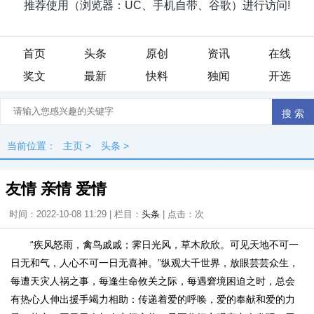
首页
头条
原创
资讯
在线
奖文
最新
快料
独闻
开选
当前位置：
主页
>
头条
>
友情 亲情 爱情
时间：2022-10-08 11:29 | 栏目：
头条
| 点击：
次
“疾风怒雨，禽鸟戚戚；霁日光风，草木欣欣。可见天地不可一
日无和气，人心不可一日无喜神。”纵观大千世界，放眼芸芸众生，
每遭天灾人祸之事，每逢生命攸关之际，每遇窘境困迫之时，总会
有热心人伸出援手竭力相助：传递着爱的呼唤，爱的奉献和爱的力