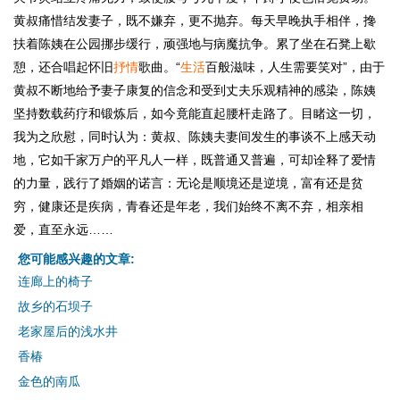
黄叔痛惜结发妻子，既不嫌弃，更不抛弃。每天早晚执手相伴，搀
扶着陈姨在公园挪步缓行，顽强地与病魔抗争。累了坐在石凳上歇
憩，还合唱起怀旧
抒情
歌曲。“
生活
百般滋味，人生需要笑对”，由于
黄叔不断地给予妻子康复的信念和受到丈夫乐观精神的感染，陈姨
坚持数载药疗和锻炼后，如今竟能直起腰杆走路了。目睹这一切，
我为之欣慰，同时认为：黄叔、陈姨夫妻间发生的事谈不上感天动
地，它如千家万户的平凡人一样，既普通又普遍，可却诠释了爱情
的力量，践行了婚姻的诺言：无论是顺境还是逆境，富有还是贫
穷，健康还是疾病，青春还是年老，我们始终不离不弃，相亲相
爱，直至永远……
您可能感兴趣的文章:
连廊上的椅子
故乡的石坝子
老家屋后的浅水井
香椿
金色的南瓜