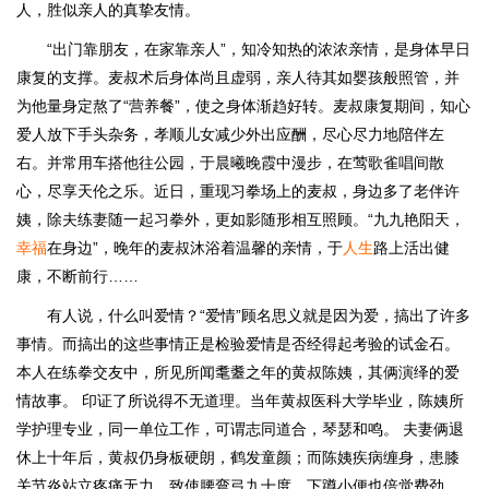
人，胜似亲人的真挚友情。
“出门靠朋友，在家靠亲人”，知冷知热的浓浓亲情，是身体早日
康复的支撑。麦叔术后身体尚且虚弱，亲人待其如婴孩般照管，并
为他量身定熬了“营养餐”，使之身体渐趋好转。麦叔康复期间，知心
爱人放下手头杂务，孝顺儿女减少外出应酬，尽心尽力地陪伴左
右。并常用车搭他往公园，于晨曦晚霞中漫步，在莺歌雀唱间散
心，尽享天伦之乐。近日，重现习拳场上的麦叔，身边多了老伴许
姨，除夫练妻随一起习拳外，更如影随形相互照顾。“九九艳阳天，
幸福
在身边”，晚年的麦叔沐浴着温馨的亲情，于
人生
路上活出健
康，不断前行……
有人说，什么叫爱情？“爱情”顾名思义就是因为爱，搞出了许多
事情。而搞出的这些事情正是检验爱情是否经得起考验的试金石。
本人在练拳交友中，所见所闻耄耋之年的黄叔陈姨，其俩演绎的爱
情故事。 印证了所说得不无道理。当年黄叔医科大学毕业，陈姨所
学护理专业，同一单位工作，可谓志同道合，琴瑟和鸣。 夫妻俩退
休上十年后，黄叔仍身板硬朗，鹤发童颜；而陈姨疾病缠身，患膝
关节炎站立疼痛无力，致使腰弯弓九十度，下蹲小便也倍觉费劲。