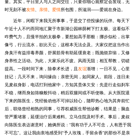
量。其实，平日里人与人之间交往，只要你细心观察定会发现，无
时无刻不被
友情
、
亲情
、
爱情
所包围，所滋润——爱就在身边。
近年，闲暇下来我无所事事，于是交了些投缘的玩伴。每天下
午近十人不约而同地汇聚于市新湖公园林荫树下打太极。这看似不
咋费气力，且慢半拍的太极拳，要想如高手那般：挪步似松，出掌
像弓，行云流水，欲比天公，这根本无法企及。大家仅把这当作出
身臭汗有益排毒养颜，舒展筋骨有助延缓衰老；既抛烦弃恼，又修
身养性之活动。为此，大家乐此不疲。风雨无阻；相互帮教，切磋
提高。一段时间下来，除拳术长进，且
友谊
渐增：一日不见，心里
挂记；几天不来，询问缘由；亲密无间，如同家人。前段，连日未
见麦叔身影，电话打到他家中，方知其贵体欠安：先是行走似刹车
不稳，继而身如筛糠般抖动，稍后双腿间或不听使唤。从大医院退
下来的陈医生，凭经验劝他不可掉以轻心，随即热心地为其奔前忙
后，联络曾经相熟的同事，引荐权威医生帮他诊断，结果是：脑血
管严重堵塞，延缓治疗后果难料。立马住院及时手术。事后，麦叔
向陈医生表达谢意时，她俩所说：“我有功于人不可念，人有恩于我
不可忘”。这让我由衷地感受到“予人玫瑰，手留余香”的那份不是亲