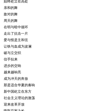
始终屹立在高处
亲和的舞
敌对的舞
周天的舞
在明与暗中循环
走出了抗击一片
爱与恨是主和弦
让铁与血成为波澜
破与立交织
信手拈来
进步的交响
越来越响亮
成为冲天的奔放
那是适合华夏的奏响
新中国屹立在东方
社会主义理论的激荡
迎来改革开放
吸取百家之长