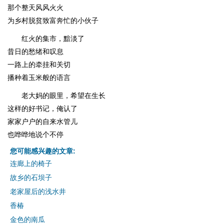
那个整天风风火火
为乡村脱贫致富奔忙的小伙子
红火的集市，黯淡了
昔日的愁绪和叹息
一路上的牵挂和关切
播种着玉米般的语言
老大妈的眼里，希望在生长
这样的好书记，俺认了
家家户户的自来水管儿
也哗哗地说个不停
您可能感兴趣的文章:
连廊上的椅子
故乡的石坝子
老家屋后的浅水井
香椿
金色的南瓜