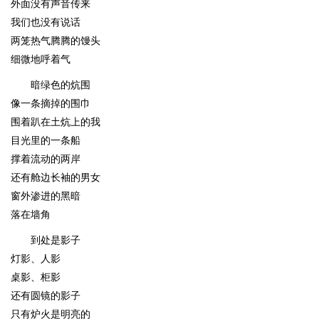
外面没有声音传来
我们也没有说话
两笼热气腾腾的馒头
细微地呼着气
暗绿色的炕围
像一条摘掉的围巾
围着趴在土炕上的我
目光里的一条船
撑着流动的两岸
还有舱边长袖的男女
窗外渗进的黑暗
落在墙角
到处是影子
灯影、人影
桌影、柜影
还有圆镜的影子
只有炉火是明亮的