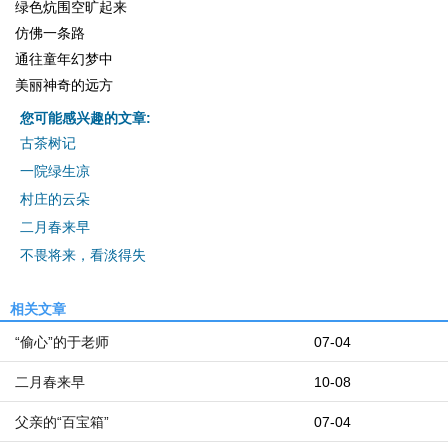
绿色炕围空旷起来
仿佛一条路
通往童年幻梦中
美丽神奇的远方
您可能感兴趣的文章:
古茶树记
一院绿生凉
村庄的云朵
二月春来早
不畏将来，看淡得失
相关文章
“偷心”的于老师
07-04
二月春来早
10-08
父亲的“百宝箱”
07-04