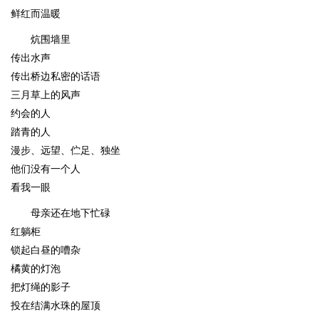
鲜红而温暖
炕围墙里
传出水声
传出桥边私密的话语
三月草上的风声
约会的人
踏青的人
漫步、远望、伫足、独坐
他们没有一个人
看我一眼
母亲还在地下忙碌
红躺柜
锁起白昼的嘈杂
橘黄的灯泡
把灯绳的影子
投在结满水珠的屋顶