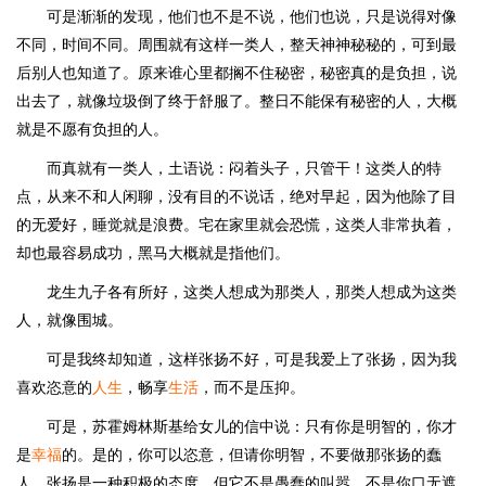
可是渐渐的发现，他们也不是不说，他们也说，只是说得对像
不同，时间不同。周围就有这样一类人，整天神神秘秘的，可到最
后别人也知道了。原来谁心里都搁不住秘密，秘密真的是负担，说
出去了，就像垃圾倒了终于舒服了。整日不能保有秘密的人，大概
就是不愿有负担的人。
而真就有一类人，土语说：闷着头子，只管干！这类人的特
点，从来不和人闲聊，没有目的不说话，绝对早起，因为他除了目
的无爱好，睡觉就是浪费。宅在家里就会恐慌，这类人非常执着，
却也最容易成功，黑马大概就是指他们。
龙生九子各有所好，这类人想成为那类人，那类人想成为这类
人，就像围城。
可是我终却知道，这样张扬不好，可是我爱上了张扬，因为我
喜欢恣意的
人生
，畅享
生活
，而不是压抑。
可是，苏霍姆林斯基给女儿的信中说：只有你是明智的，你才
是
幸福
的。是的，你可以恣意，但请你明智，不要做那张扬的蠢
人，张扬是一种积极的态度，但它不是愚蠢的叫嚣，不是你口无遮