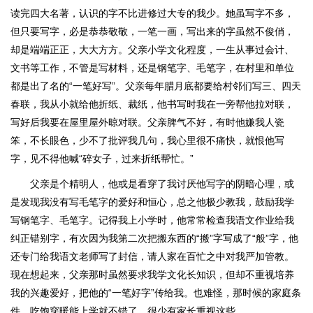
读完四大名著，认识的字不比进修过大专的我少。她虽写字不多，
但只要写字，必是恭恭敬敬，一笔一画，写出来的字虽然不俊俏，
却是端端正正，大大方方。父亲小学文化程度，一生从事过会计、
文书等工作，不管是写材料，还是钢笔字、毛笔字，在村里和单位
都是出了名的“一笔好写”。父亲每年腊月底都要给村邻们写三、四天
春联，我从小就给他折纸、裁纸，他书写时我在一旁帮他拉对联，
写好后我要在屋里屋外晾对联。父亲脾气不好，有时他嫌我人瓷
笨，不长眼色，少不了批评我几句，我心里很不痛快，就恨他写
字，见不得他喊“碎女子，过来折纸帮忙。”
父亲是个精明人，他或是看穿了我讨厌他写字的阴暗心理，或
是发现我没有写毛笔字的爱好和恒心，总之他极少教我，鼓励我学
写钢笔字、毛笔字。记得我上小学时，他常常检查我语文作业给我
纠正错别字，有次因为我第二次把搬东西的“搬”字写成了“般”字，他
还专门给我语文老师写了封信，请人家在百忙之中对我严加管教。
现在想起来，父亲那时虽然要求我学文化长知识，但却不重视培养
我的兴趣爱好，把他的“一笔好字”传给我。也难怪，那时候的家庭条
件，吃饱穿暖能上学就不错了，很少有家长重视这些。