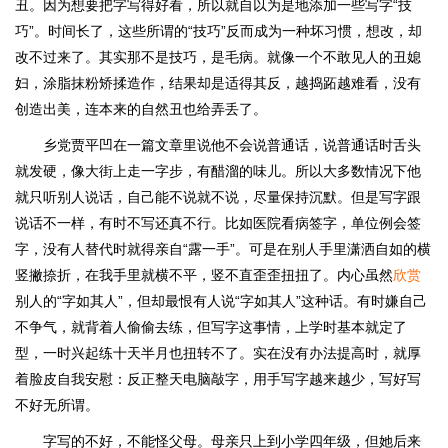
丑。因为想要把字写得好看，所以就自以为是地添加一些写字“技
巧”。时间长了，这些所谓的“技巧”反而成为一种坏习惯，想改，却
改不过来了。其实那不是技巧，是毛病。就像一个不敢见人的丑媳
妇，涂脂抹粉矫揉造作，结果却是适得其反，越捣跖越难看，没有
创造出美，连本来的自然丑也给弄丢了。
乡党贾平凹在一篇文章里说他不会说普通话，说普通话时舌头
就发硬，像大街上走一字步，有醋溜的味儿。所以大多数情况下他
就只听别人说话，自己能不说就不说，尽量保持沉默。但是写字跟
说话不一样，有时不写还真不行。比如医院看病签字，单位例会签
字，没有人替代时就得亲自“露一手”。可是在别人手里潇洒自如的横
竖撇捺折，在我手里就横不平，竖不直歪歪扭扭了。内心虽然
欣赏
别人的“字如其人”，但却最恨有人说“字如其人”这种话。有时嫌自己
不争气，就背着人偷偷去练，但写字这事情，上学时基本就定了
型，一时兴起练十天半月也扭转不了。实在没有办法提高时，就厚
着脸皮自我安慰：反正整天电脑敲字，用手写字越来越少，写好写
不好无所谓。
字写的不好，不能怪父母。母亲只上到小学四年级，但她后来