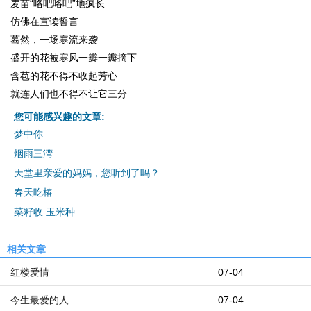
麦苗“咯吧咯吧”地疯长
仿佛在宣读誓言
蓦然，一场寒流来袭
盛开的花被寒风一瓣一瓣摘下
含苞的花不得不收起芳心
就连人们也不得不让它三分
您可能感兴趣的文章:
梦中你
烟雨三湾
天堂里亲爱的妈妈，您听到了吗？
春天吃椿
菜籽收 玉米种
相关文章
红楼爱情
07-04
今生最爱的人
07-04